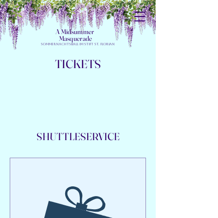
A Midsummer
Masquerade
Sommernachtsball im Stift St. Florian
TICKETS
SHUTTLESERVICE